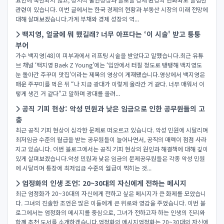
관련이 있습니다. 이번 글에서는 한국 경제의 현황과 부동산 시장의 미래 전망에
대해 살펴보겠습니다.가계 부채와 경제 성장의 역...
백지영, 얼굴에 뭐 했길래? 너무 아프다는 ‘이 시술' 받고 퉁퉁
부어
가수 백지영(48)이 피부과에서 리프팅 시술을 받았다고 말했습니다.최근 유튜
브 채널 ‘백지영 Baek Z Young’에는 ‘입안에서 터질 정도로 탱탱해 백지영도
눈 돌아간 주꾸미 맛집’이라는 제목의 영상이 게재됐습니다.영상에서 백지영은
매운 주꾸미를 먹은 뒤 “나 지금 광대가 이렇게 올라간 거 같다. 너무 매워서 이
렇게 생긴 거 같다”고 말하며 광대를 올려...
공직 기피 현상: 악성 민원과 낮은 임금으로 인한 공무원들의 고
충
최근 공직 기피 현상이 심각한 문제로 떠오르고 있습니다. 악성 민원에 시달리며
최저임금 수준의 월급을 받는 공무원들이 늘어나면서, 공직의 매력이 점점 사라
지고 있습니다. 이번 블로그에서는 공직 기피 현상의 원인과 해결책에 대해 깊이
있게 살펴보겠습니다.악성 민원과 낮은 임금의 문제공무원들은 각종 악성 민원
에 시달리며 통장에 최저임금 수준의 월급이 찍히는 것...
엄정화의 인생 조언: 20~30대의 자신에게 전하는 메시지
최근 엄정화가 20~30대의 자신에게 전하고 싶은 메시지가 큰 화제를 모았습니
다. 그녀의 진솔한 조언은 많은 이들에게 큰 위로와 영감을 주었습니다. 이번 블
로그에서는 엄정화의 메시지를 중심으로, 그녀가 전하고자 하는 인생의 진리와
함께 추천 도서를 소개하겠습니다.엄정화의 메시지엄정화는 20~30대의 자신에